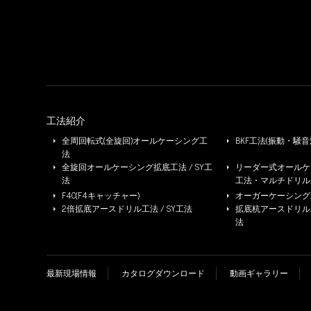
工法紹介
全周回転式(全旋回)オールケーシング工
BKF工法(振動・騒音
法
全旋回オールケーシング拡底工法 / SY工
リーダー式オールケー
法
工法・マルチドリル
F4C(F4キャッチャー)
オーガーケーシング工法
2倍拡底アースドリル工法 / SY工法
拡底杭アースドリル工法 
法
最新現場情報
カタログダウンロード
動画ギャラリー