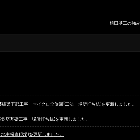
植田基工の強
®
某橋梁下部工事 マイクロ全旋回
工法 場所打ち杭)を更新しました。
某鉄塔基礎工事 場所打ち杭)を更新しました。
某地中探査現場)を更新しました。