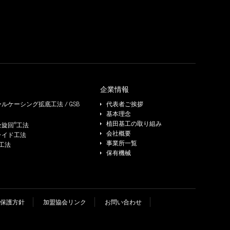
企業情報
ルケーシング拡底工法 / GSB
代表者ご挨拶
基本理念
®
植田基工の取り組み
全旋回
工法
会社概要
ライド工法
事業所一覧
e工法
保有機械
保護方針
加盟協会リンク
お問い合わせ