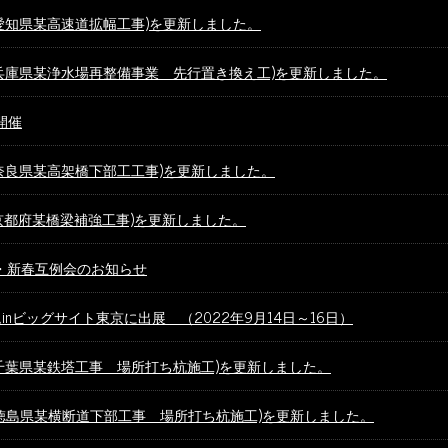
愛知県某高速道拡幅工事)を更新しました。
兵庫県某浄水場再整備事業 先行置き換え工)を更新しました。
開催
奈良県某高架橋下部工工事)を更新しました。
京都府某橋梁補強工事)を更新しました。
・新春互例会のお知らせ
nビッグサイト東京に出展 （2022年9月14日～16日）
千葉県某鉄塔工事 場所打ち杭施工)を更新しました。
徳島県某横断道下部工事 場所打ち杭施工)を更新しました。