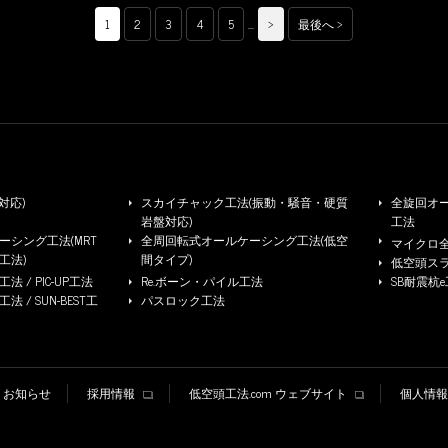
1
2
3
4
5
...
>
最後へ >
対応)
スカイチャック工法(振動・騒音・硬質
全旋回オー
岩盤対応)
工法
シング工法(MRT
全周回転式オールケーシング工法(低空
マイクロ
工法)
間タイプ)
低空頭ス
 / PIC-UP工法
Re.ボーン・パイル工法
SB耐震杭
/ SUN-BEST工
パスロック工法
お知らせ
採用情報
低空頭工法.com ウェブサイト
個人情報