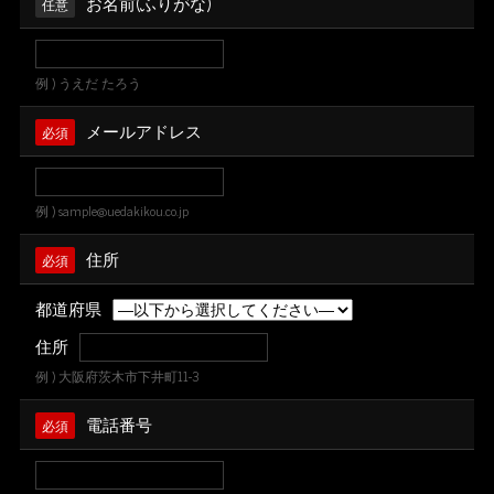
お名前(ふりがな)
任意
例 ) うえだ たろう
メールアドレス
必須
例 ) sample@uedakikou.co.jp
住所
必須
都道府県
住所
例 ) 大阪府茨木市下井町11-3
電話番号
必須