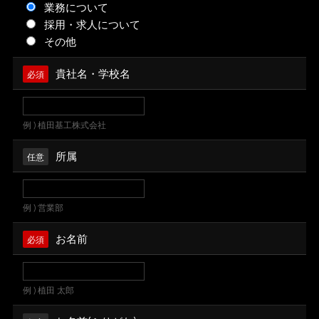
業務について
採用・求人について
その他
貴社名・学校名
必須
例 ) 植田基工株式会社
所属
任意
例 ) 営業部
お名前
必須
例 ) 植田 太郎