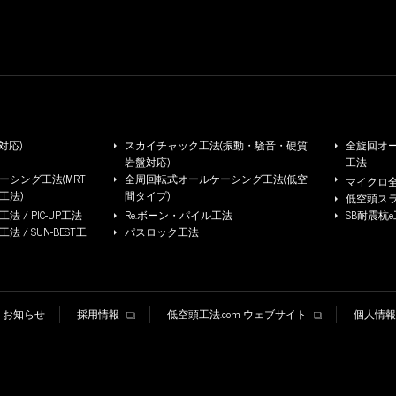
対応)
スカイチャック工法(振動・騒音・硬質
全旋回オー
岩盤対応)
工法
シング工法(MRT
全周回転式オールケーシング工法(低空
マイクロ
工法)
間タイプ)
低空頭ス
 / PIC-UP工法
Re.ボーン・パイル工法
SB耐震杭
/ SUN-BEST工
パスロック工法
お知らせ
採用情報
低空頭工法.com ウェブサイト
個人情報