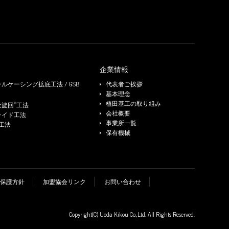
企業情報
ルケーシング拡底工法 / GSB
代表者ご挨拶
基本理念
®
植田基工の取り組み
全旋回
工法
会社概要
ライド工法
事業所一覧
e工法
保有機械
保護方針
加盟協会リンク
お問い合わせ
Copyright(C)
Ueda Kikou Co.,Ltd.
All Rights Reserved.