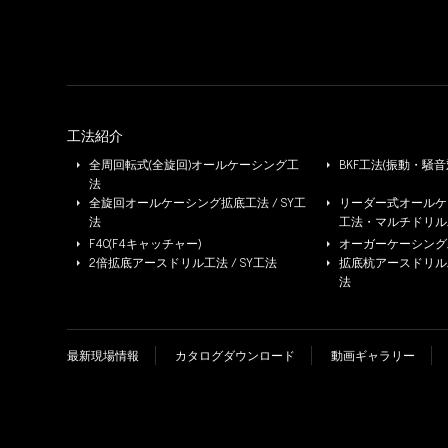
工法紹介
全周回転式(全旋回)オールケーシング工
BKF工法(振動・騒音
法
全旋回オールケーシング拡底工法 / SY工
リーダー式オールケー
法
工法・マルチドリル
F4C(F4キャッチャー)
オーガーケーシング工法
2倍拡底アースドリル工法 / SY工法
拡底杭アースドリル工法 
法
最新現場情報
カタログダウンロード
動画ギャラリー