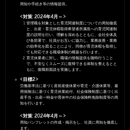
周知や手続き等の情報提供。
対策: 2024年4月～
管理職を対象とした育児関連制度についての周知徹底
と、出産・育児休暇取得希望者所属長への育児関連制
度の説明を行い、理解を深めるとともに、会社全体及
び各部署で、社員がお互いに協力し、業務改善・業務
の効率化を図ることにより、同僚が育児休暇を取得し
ても対応できる職場体制の構築を行います。
育児休業者に対し、職場の情報提供を随時行うこと
で、不安なくスムーズに復帰できる体制を整えるとと
もに、復職前面談を実施します。
目標2
労働基準法に基づく産前産後休業や育児・介護休業等、雇
用保険法に基づく育児休業給付、社会保険制度に基づく出
産手当・出産一時金や育休中の社会保険料免除制度等の周
知を行います。
対策: 2024年4月～
周知パンフレットの作成・掲示をし、社員に周知を徹底し
ます。