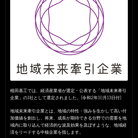
植田基工では、経済産業省が選定・公表する「地域未来牽引
企業」の1社として選定されました。(令和2年10月13日付)
地域未来牽引企業とは、地域の特性・強みを生かして高い付
加価値を創出し、将来、成長が期待できる分野での需要を地
域内に取り込んで経済的な波及効果を及ぼすような、地域経
済をリードする中核企業を指します。