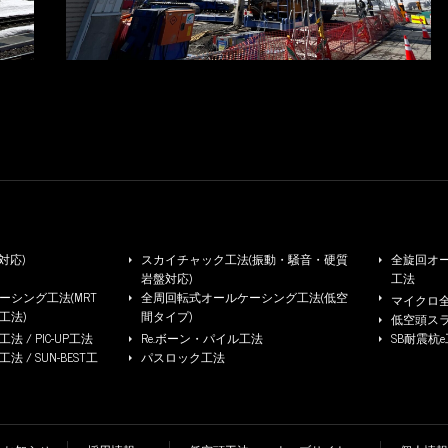
※写真をクリックすると拡大します
対応)
スカイチャック工法(振動・騒音・硬質
全旋回オー
岩盤対応)
工法
シング工法(MRT
全周回転式オールケーシング工法(低空
マイクロ
工法)
間タイプ)
低空頭ス
 / PIC-UP工法
Re.ボーン・パイル工法
SB耐震杭
/ SUN-BEST工
パスロック工法