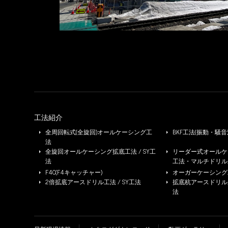
※写真をクリックすると拡大します
工法紹介
全周回転式(全旋回)オールケーシング工
BKF工法(振動・騒音
法
全旋回オールケーシング拡底工法 / SY工
リーダー式オールケー
法
工法・マルチドリル
F4C(F4キャッチャー)
オーガーケーシング工法
2倍拡底アースドリル工法 / SY工法
拡底杭アースドリル工法 
法