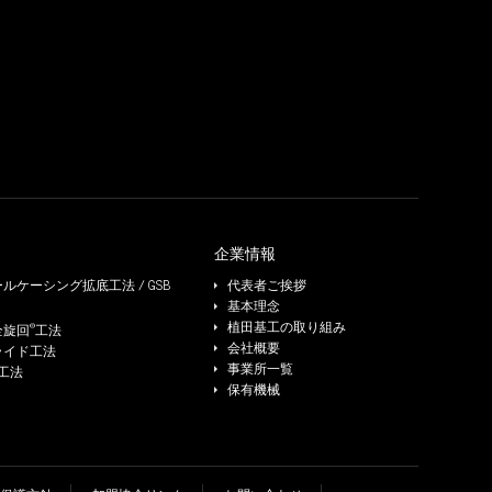
企業情報
ルケーシング拡底工法 / GSB
代表者ご挨拶
基本理念
®
植田基工の取り組み
全旋回
工法
会社概要
ライド工法
事業所一覧
e工法
保有機械