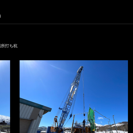
H
場所打ち杭