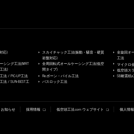
対応)
スカイチャック工法(振動・騒音・硬質
全旋回オー
岩盤対応)
工法
シング工法(MRT
全周回転式オールケーシング工法(低空
マイクロ
工法)
間タイプ)
低空頭ス
 / PIC-UP工法
Re.ボーン・パイル工法
SB耐震杭
/ SUN-BEST工
パスロック工法
お知らせ
採用情報
低空頭工法.com ウェブサイト
個人情報