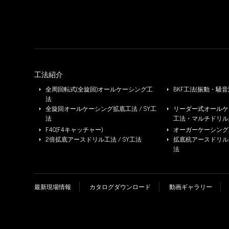
工法紹介
全周回転式(全旋回)オールケーシング工
BKF工法(振動・騒音
法
全旋回オールケーシング拡底工法 / SY工
リーダー式オールケー
法
工法・マルチドリル
F4C(F4キャッチャー)
オーガーケーシング工法
2倍拡底アースドリル工法 / SY工法
拡底杭アースドリル工法 
法
最新現場情報
カタログダウンロード
動画ギャラリー