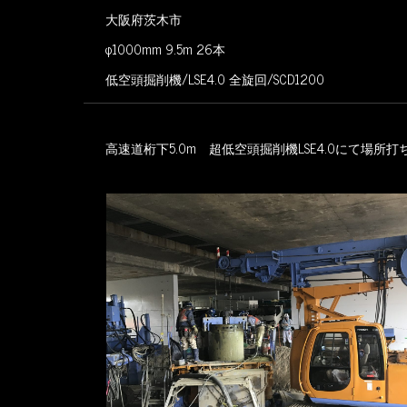
大阪府茨木市
φ1000mm 9.5m 26本
低空頭掘削機/LSE4.0 全旋回/SCD1200
高速道桁下5.0m 超低空頭掘削機LSE4.0にて場所打