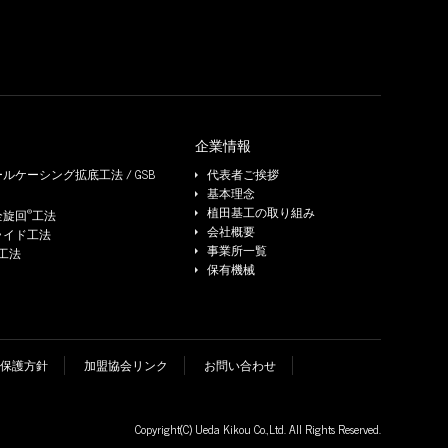
企業情報
ルケーシング拡底工法 / GSB
代表者ご挨拶
基本理念
®
植田基工の取り組み
全旋回
工法
会社概要
ライド工法
事業所一覧
e工法
保有機械
保護方針
加盟協会リンク
お問い合わせ
Copyright(C)
Ueda Kikou Co.,Ltd.
All Rights Reserved.