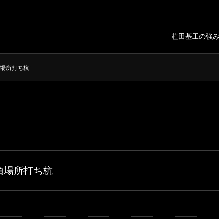
植田基工の強
場所打ち杭
頭場所打ち杭