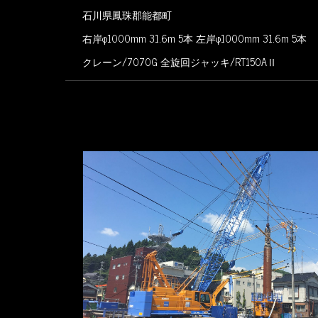
石川県鳳珠郡能都町
右岸φ1000mm 31.6m 5本 左岸φ1000mm 31.6m 5本
クレーン/7070G 全旋回ジャッキ/RT150AⅡ