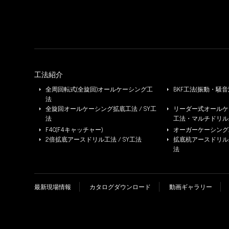
工法紹介
全周回転式(全旋回)オールケーシング工
BKF工法(振動・騒音
法
全旋回オールケーシング拡底工法 / SY工
リーダー式オールケー
法
工法・マルチドリル
F4C(F4キャッチャー)
オーガーケーシング工法
2倍拡底アースドリル工法 / SY工法
拡底杭アースドリル工法 
法
最新現場情報
カタログダウンロード
動画ギャラリー