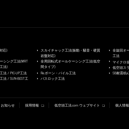
対応)
スカイチャック工法(振動・騒音・硬質
全旋回オー
岩盤対応)
工法
シング工法(MRT
全周回転式オールケーシング工法(低空
マイクロ
工法)
間タイプ)
低空頭ス
 / PIC-UP工法
Re.ボーン・パイル工法
SB耐震杭
/ SUN-BEST工
パスロック工法
お知らせ
採用情報
低空頭工法.com ウェブサイト
個人情報