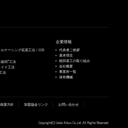
企業情報
ルケーシング拡底工法 / GSB
代表者ご挨拶
基本理念
®
植田基工の取り組み
全旋回
工法
会社概要
ライド工法
事業所一覧
e工法
保有機械
保護方針
加盟協会リンク
お問い合わせ
Copyright(C)
Ueda Kikou Co.,Ltd.
All Rights Reserved.