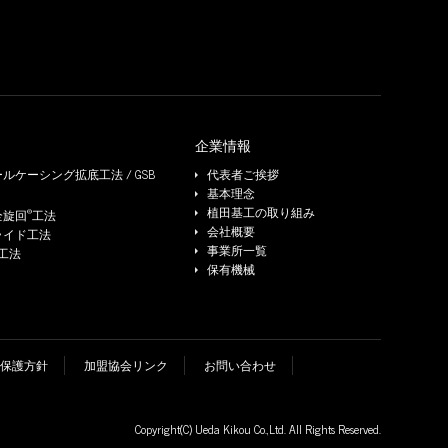
企業情報
ルケーシング拡底工法 / GSB
代表者ご挨拶
基本理念
®
植田基工の取り組み
全旋回
工法
会社概要
ライド工法
事業所一覧
e工法
保有機械
保護方針
加盟協会リンク
お問い合わせ
Copyright(C)
Ueda Kikou Co.,Ltd.
All Rights Reserved.