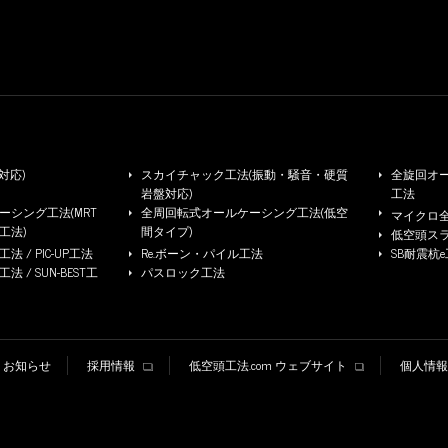
対応)
スカイチャック工法(振動・騒音・硬質
全旋回オー
岩盤対応)
工法
シング工法(MRT
全周回転式オールケーシング工法(低空
マイクロ
工法)
間タイプ)
低空頭ス
 / PIC-UP工法
Re.ボーン・パイル工法
SB耐震杭
/ SUN-BEST工
パスロック工法
お知らせ
採用情報
低空頭工法.com ウェブサイト
個人情報