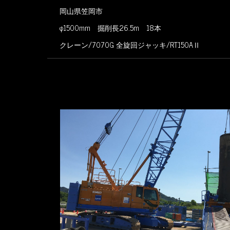
岡山県笠岡市
φ1500mm 掘削長26.5m 18本
クレーン/7070G 全旋回ジャッキ/RT150AⅡ