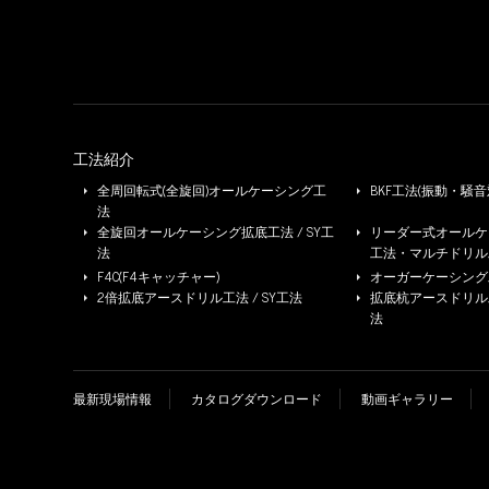
工法紹介
全周回転式(全旋回)オールケーシング工
BKF工法(振動・騒音
法
全旋回オールケーシング拡底工法 / SY工
リーダー式オールケー
法
工法・マルチドリル
F4C(F4キャッチャー)
オーガーケーシング工法
2倍拡底アースドリル工法 / SY工法
拡底杭アースドリル工法 
法
最新現場情報
カタログダウンロード
動画ギャラリー