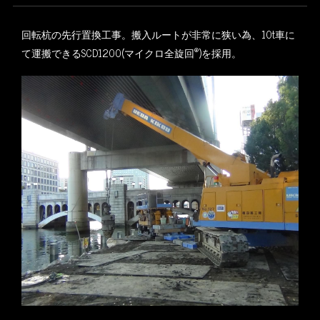
回転杭の先行置換工事。搬入ルートが非常に狭い為、10t車に
®
て運搬できるSCD1200(マイクロ全旋回
)を採用。
※写真をクリックすると拡大します