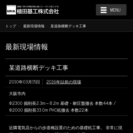
MENU
トップ
最新現場情報
某道路横断デッキ工事
最新現場情報
某道路横断デッキ工事
2010年03月15日
2016年以前の現場
大阪市内
Φ2300 掘削長2.3m～8.2m 基礎・耐圧盤撤去 本数44本 /
Φ2000 掘削長33.0m PHC杭撤去 本数22本
近隣電気店からの歩道橋設置のための基礎杭工事。
非常に現